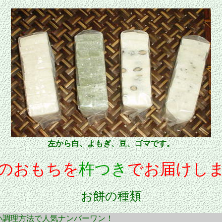
左から白、よもぎ、豆、ゴマです。
のおもちを
杵つき
でお届けし
お餅の種類
い調理方法で人気ナンバーワン！