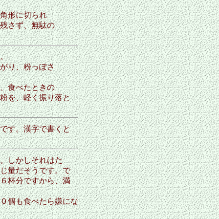
角形に切られ
残さず、無駄の
。
がり、粉っぽさ
、食べたときの
粉を、軽く振り落と
です。漢字で書くと
。しかしそれはた
じ量だそうです。で
６杯分ですから、満
０個も食べたら嫌にな