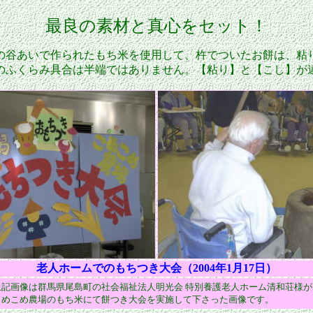
最良の素材と真心をセット！
谷あいで作られたもち米を使用して、杵でついたお餅は、粘
のふくらみ具合は半端ではありません。【粘り】と【こし】が
老人ホームでのもちつき大会（2004年1月17日）
上記画像は群馬県尾島町の社会福祉法人明光会 特別養護老人ホーム清和荘様が
こめこめ農場のもち米にて餅つき大会を実施して下さった画像です。