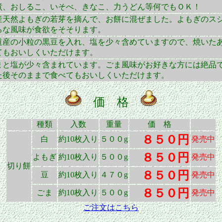
煮、おしるこ、いそべ、きなこ、力うどん等何でもＯＫ！
産天然よもぎの若芽を摘んで、お餅に混ぜました。よもぎのス
ろな風味が食欲をそそります。
道産の小粒の黒豆を入れ、塩を少々含めていますので、焼いた
てもおいしくいただけます。
まと塩が少々含まれています。ごま風味がお好きな方には絶品
た後そのままで食べてもおいしくいただけます。
価 格
種類
入数
重量
価 格
８５０円
白
約10枚入り
５００g
発売中
８５０円
よもぎ
約10枚入り
５００g
発売中
切り餅
８５０円
豆
約10枚入り
４７０g
発売中
８５０円
ごま
約10枚入り
５００g
発売中
ご注文はこちら