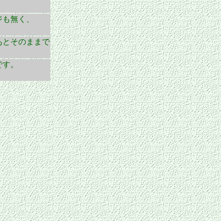
ジも無く、
あとそのままで
です。