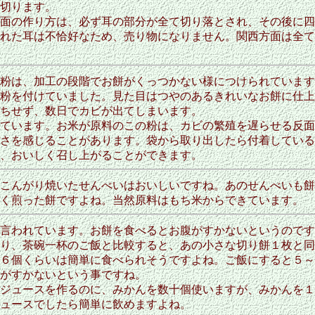
切ります。
面の作り方は、必ず耳の部分が全て切り落とされ、その後に四
れた耳は不恰好なため、売り物になりません。関西方面は全て
粉は、加工の段階でお餅がくっつかない様につけられています
粉を付けていました。見た目はつやのあるきれいなお餅に仕上
ちせず、数日でカビが出てしまいます。
ています。お米が原料のこの粉は、カビの繁殖を遅らせる反面
さを感じることがあります。袋から取り出したら付着している
、おいしく召し上がることができます。
こんがり焼いたせんべいはおいしいですね。あのせんべいも餅
く煎った餅ですよね。当然原料はもち米からできています。
言われています。お餅を食べるとお腹がすかないというのです
り、茶碗一杯のご飯と比較すると、あの小さな切り餅１枚と同
６個くらいは簡単に食べられそうですよね。ご飯にすると５～
がすかないという事ですね。
ジュースを作るのに、みかんを数十個使いますが、みかんを１
ュースでしたら簡単に飲めますよね。