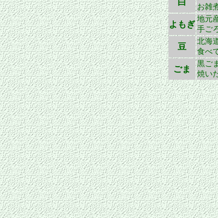
白
お雑
地元
よもぎ
手ご
北海
豆
食べ
黒ご
ごま
焼い