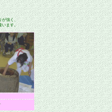
りが強く、
違います。
、