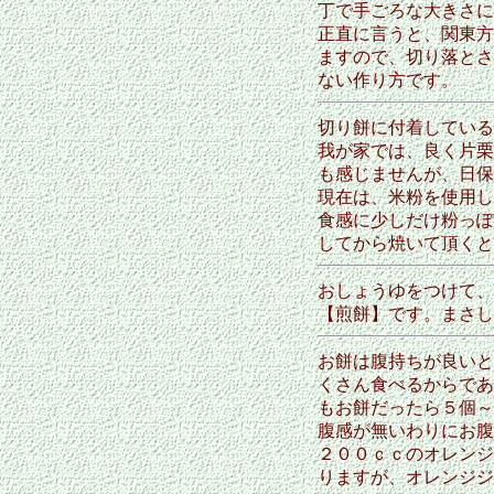
丁で手ごろな大きさに
正直に言うと、関東方
ますので、切り落とさ
ない作り方です。
切り餅に付着している
我が家では、良く片栗
も感じませんが、日保
現在は、米粉を使用し
食感に少しだけ粉っぽ
してから焼いて頂くと
おしょうゆをつけて、
【煎餅】です。まさし
お餅は腹持ちが良いと
くさん食べるからであ
もお餅だったら５個～
腹感が無いわりにお腹
２００ｃｃのオレンジ
りますが、オレンジジ