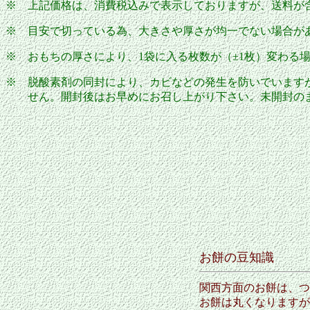
※ 上記価格は、消費税込みで表示しておりますが、送料が
※ 目安で切っている為、大きさや厚さが均一でない場合が
※ おもちの厚さにより、1袋に入る枚数が（±1枚）変わる
※ 脱酸素剤の同封により、カビなどの発生を防いでいます
せん。開封後はお早めにお召し上がり下さい。未開封のま
お餅の豆知識
関西方面のお餅は、つ
お餅は丸くなりますが