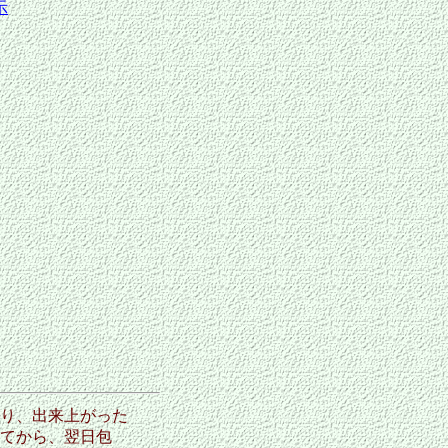
示
り、出来上がった
てから、翌日包