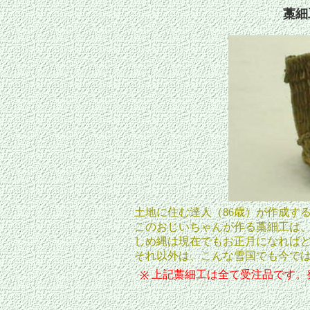
藁細
土地に住む達人（86歳）が作成す
このおじいちゃんが作る藁細工は
しめ縄は現在でもお正月になれば
それ以外は、こんな雪国でも今で
上記藁細工は全て受注品です。発
※