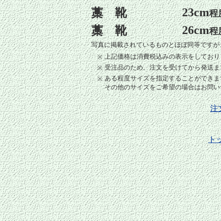
23cm
藁 靴
程
26cm
藁 靴
程
写真に掲載されているものとほぼ同等ですが
上記価格は消費税込みの表示をしており
※
受注品のため、注文を受けてから発送まで
※
ある程度サイズを指定することができま
※
その他のサイズをご希望の場合はお問い
注
ト