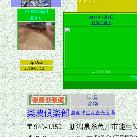
【今月の日記】
2017年4月9日
籾すり
近所の里山
･
･･
Up Date
･
･･
･･
2016/06/12
１･･
ニリンソウ畑
ブ
楽農倶楽部
農産物生産直売広場
〒949-1352 新潟県糸魚川市能生334