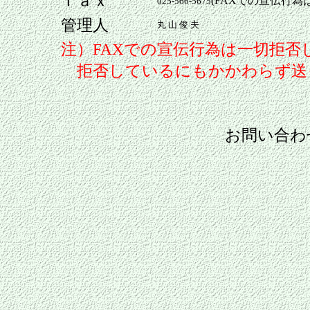
ｆａｘ
(FAXでの宣伝行為
025-566-5675
管理人
丸 山 俊 夫
注）FAXでの宣伝行為は一切拒否
拒否しているにもかかわらず送
お問い合わ