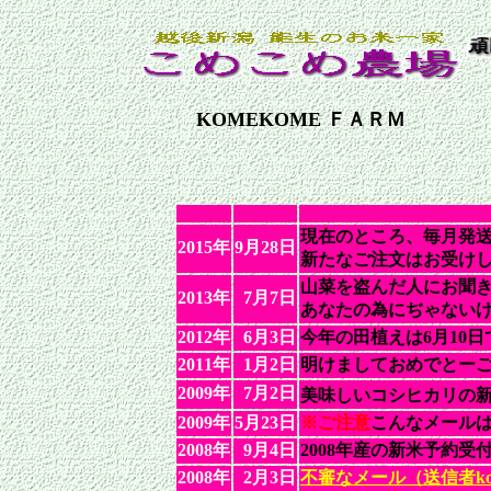
KOMEKOME ＦＡＲＭ
現在のところ、毎月発
2015年
9月28日
新たなご注文はお受け
山菜を盗んだ人にお聞
2013年
7月7日
あなたの為にぢゃない
2012年
6月3日
今年の田植えは6月10日
2011年
1月2日
明けましておめでとー
2009年
7月2日
美味しいコシヒカリの
2009年
5月23日
※ご注意
こんなメール
2008年
9月4日
2008年産の新米予約受
2008年
2月3日
不審なメール（送信者kom