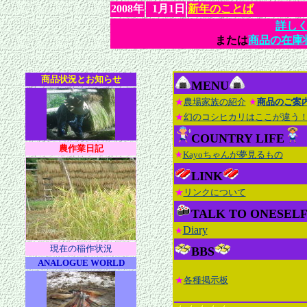
2008年
1月1日
新年のことば
詳し
または
商品の在庫
商品状況とお知らせ
MENU
★
農場家族の紹介
★
商品のご案
★
幻のコシヒカリはここが違う
COUNTRY LIFE
農作業日記
★
Kayoちゃんが夢見るもの
LINK
★
リンクについて
TALK TO ONESEL
Diary
★
現在の稲作状況
BBS
ANALOGUE WORLD
★
各種掲示板